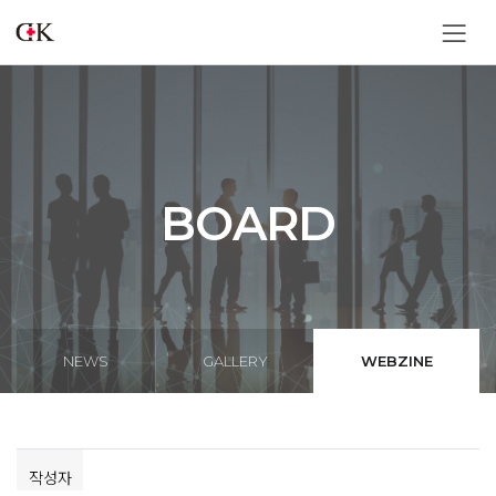
BOARD
NEWS
GALLERY
WEBZINE
작성자